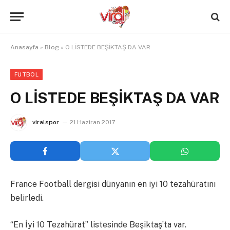
Anasayfa
»
Blog
»
O LİSTEDE BEŞİKTAŞ DA VAR
FUTBOL
O LİSTEDE BEŞİKTAŞ DA VAR
viralspor
21 Haziran 2017
France Football dergisi dünyanın en iyi 10 tezahüratını
belirledi.
“En İyi 10 Tezahürat” listesinde Beşiktaş’ta var.