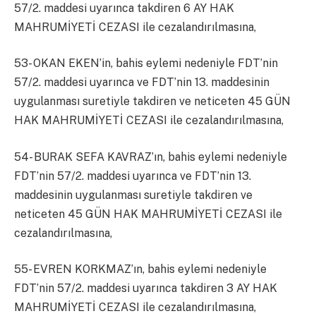
57/2. maddesi uyarınca takdiren 6 AY HAK
MAHRUMİYETİ CEZASI ile cezalandırılmasına,
53- OKAN EKEN’in, bahis eylemi nedeniyle FDT’nin
57/2. maddesi uyarınca ve FDT’nin 13. maddesinin
uygulanması suretiyle takdiren ve neticeten 45 GÜN
HAK MAHRUMİYETİ CEZASI ile cezalandırılmasına,
54- BURAK SEFA KAVRAZ’ın, bahis eylemi nedeniyle
FDT’nin 57/2. maddesi uyarınca ve FDT’nin 13.
maddesinin uygulanması suretiyle takdiren ve
neticeten 45 GÜN HAK MAHRUMİYETİ CEZASI ile
cezalandırılmasına,
55- EVREN KORKMAZ’ın, bahis eylemi nedeniyle
FDT’nin 57/2. maddesi uyarınca takdiren 3 AY HAK
MAHRUMİYETİ CEZASI ile cezalandırılmasına,