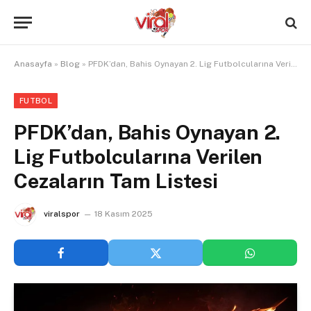
Anasayfa
»
Blog
»
PFDK’dan, Bahis Oynayan 2. Lig Futbolcularına Verilen Cezaların Tam Listesi
FUTBOL
PFDK’dan, Bahis Oynayan 2.
Lig Futbolcularına Verilen
Cezaların Tam Listesi
viralspor
18 Kasım 2025