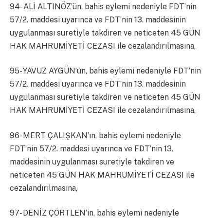
94- ALİ ALTINÖZ’ün, bahis eylemi nedeniyle FDT’nin
57/2. maddesi uyarınca ve FDT’nin 13. maddesinin
uygulanması suretiyle takdiren ve neticeten 45 GÜN
HAK MAHRUMİYETİ CEZASI ile cezalandırılmasına,
95- YAVUZ AYGÜN’ün, bahis eylemi nedeniyle FDT’nin
57/2. maddesi uyarınca ve FDT’nin 13. maddesinin
uygulanması suretiyle takdiren ve neticeten 45 GÜN
HAK MAHRUMİYETİ CEZASI ile cezalandırılmasına,
96- MERT ÇALIŞKAN’ın, bahis eylemi nedeniyle
FDT’nin 57/2. maddesi uyarınca ve FDT’nin 13.
maddesinin uygulanması suretiyle takdiren ve
neticeten 45 GÜN HAK MAHRUMİYETİ CEZASI ile
cezalandırılmasına,
97- DENİZ ÇÖRTLEN’in, bahis eylemi nedeniyle