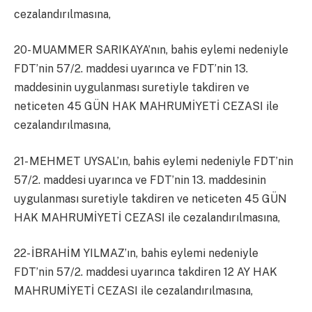
cezalandırılmasına,
20- MUAMMER SARIKAYA’nın, bahis eylemi nedeniyle
FDT’nin 57/2. maddesi uyarınca ve FDT’nin 13.
maddesinin uygulanması suretiyle takdiren ve
neticeten 45 GÜN HAK MAHRUMİYETİ CEZASI ile
cezalandırılmasına,
21- MEHMET UYSAL’ın, bahis eylemi nedeniyle FDT’nin
57/2. maddesi uyarınca ve FDT’nin 13. maddesinin
uygulanması suretiyle takdiren ve neticeten 45 GÜN
HAK MAHRUMİYETİ CEZASI ile cezalandırılmasına,
22- İBRAHİM YILMAZ’ın, bahis eylemi nedeniyle
FDT’nin 57/2. maddesi uyarınca takdiren 12 AY HAK
MAHRUMİYETİ CEZASI ile cezalandırılmasına,