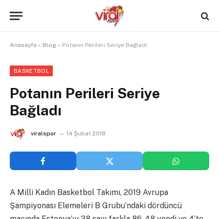
Anasayfa
»
Blog
»
Potanın Perileri Seriye Bağladı
BASKETBOL
Potanın Perileri Seriye
Bağladı
viralspor
14 Şubat 2018
A Milli Kadın Basketbol Takımı, 2019 Avrupa
Şampiyonası Elemeleri B Grubu’ndaki dördüncü
maçında Estonya’yı 38 sayı farkla 86-48 yendi ve 4’te