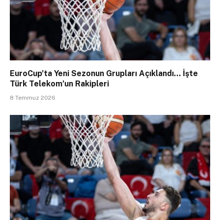
EuroCup’ta Yeni Sezonun Grupları Açıklandı… İşte
Türk Telekom’un Rakipleri
8 Temmuz 2026