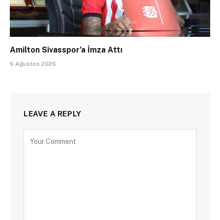
Amilton Sivasspor’a İmza Attı
6 Ağustos 2026
LEAVE A REPLY