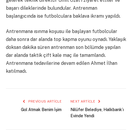
gelerek teknik direktör Ümit Özat’ı ziyaret ettiler ve
başarı dileklerinde bulundular. Antrenman
başlangıcında ise futbolculara baklava ikramı yapıldı.
Antrenmana ısınma koşusu ile başlayan futbolcular
daha sonra dar alanda top kapma oyunu oynadı. Yaklaşık
doksan dakika süren antrenman son bölümde yapılan
dar alanda taktik çift kale maç ile tamamlandı.
Antrenmana tedavilerine devam edilen Ahmet İlhan
katılmadı.
PREVIOUS ARTICLE
NEXT ARTICLE
Gol Atmak Benim İşim
Nilüfer Belediye, Halkbank’ı
Evinde Yendi