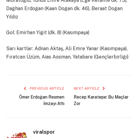
Muratoğlu, Yunus Emre Atakaya (Ege Ketahte dk. 73),
Dağhan Erdoğan (Kaan Doğan dk. 46), Beraat Doğan
Yıldız
Gol: Emirhan Yiğit (dk. 8) (Kasımpaşa)
Sarı kartlar: Adnan Aktaş, Ali Emre Yanar (Kasımpaşa),
Fıratcan Üzüm, Aias Aosman, Yatabare (Gençlerbirliği)
PREVIOUS ARTICLE
NEXT ARTICLE
Ömer Erdoğan Resmen
Recep Karatepe: Bu Maçlar
İmzayı Attı
Zor
viralspor