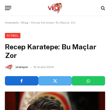
Anasayfa
»
Blog
»
Recep Karatepe: Bu Maçlar Zor
FUTBOL
Recep Karatepe: Bu Maçlar
Zor
viralspor
19 Aralık 2024