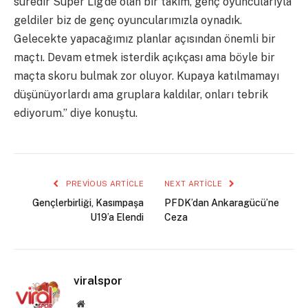
süredir Süper Lig’de olan bir takım, genç oyuncularıyla
geldiler biz de genç oyuncularımızla oynadık.
Gelecekte yapacağımız planlar açısından önemli bir
maçtı. Devam etmek isterdik açıkçası ama böyle bir
maçta skoru bulmak zor oluyor. Kupaya katılmamayı
düşünüyorlardı ama gruplara kaldılar, onları tebrik
ediyorum.” diye konuştu.
PREVIOUS ARTICLE
NEXT ARTICLE
Gençlerbirliği, Kasımpaşa
PFDK’dan Ankaragücü’ne
U19’a Elendi
Ceza
viralspor
Website