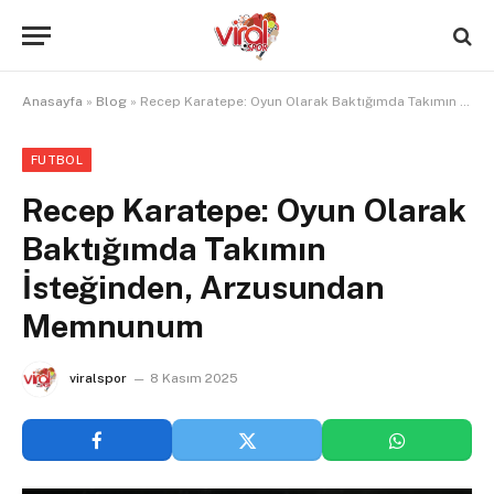
Anasayfa
»
Blog
»
Recep Karatepe: Oyun Olarak Baktığımda Takımın İsteğinden, Arzusundan Memnunum
FUTBOL
Recep Karatepe: Oyun Olarak
Baktığımda Takımın
İsteğinden, Arzusundan
Memnunum
viralspor
8 Kasım 2025