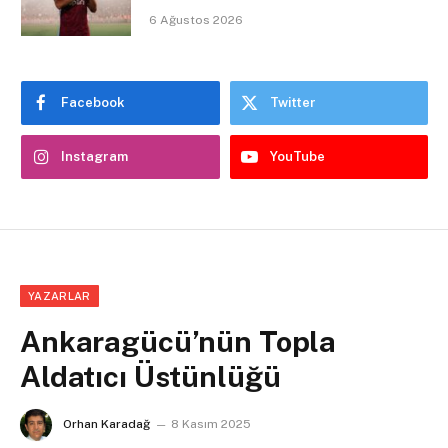
6 Ağustos 2026
Facebook
Twitter
Instagram
YouTube
YAZARLAR
Ankaragücü’nün Topla
Aldatıcı Üstünlüğü
Orhan Karadağ
8 Kasım 2025