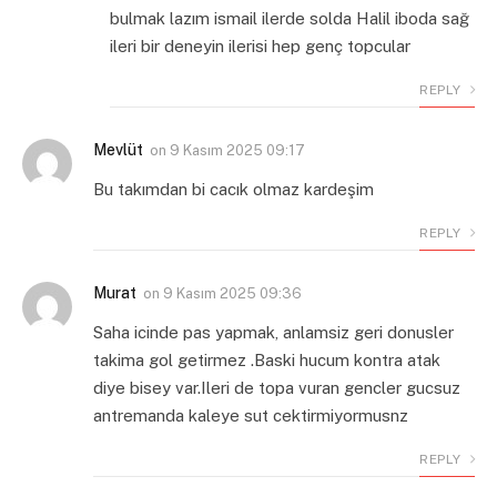
bulmak lazım ismail ilerde solda Halil iboda sağ
ileri bir deneyin ilerisi hep genç topcular
REPLY
Mevlüt
on
9 Kasım 2025 09:17
Bu takımdan bi cacık olmaz kardeşim
REPLY
Murat
on
9 Kasım 2025 09:36
Saha icinde pas yapmak, anlamsiz geri donusler
takima gol getirmez .Baski hucum kontra atak
diye bisey var.Ileri de topa vuran gencler gucsuz
antremanda kaleye sut cektirmiyormusnz
REPLY