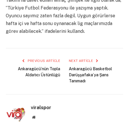
Takımı’na davet edilen Miraç Şimşek ile ilgili olarak da,
”Türkiye Futbol Federasyonu ile yazışma yaptık.
Oyuncu sayımız zaten fazla değil. Uygun görürlerse
hafta içi ve hafta sonu oynanacak lig maçlarımızda
görev alabilecek.” ifadelerini kullandı.
PREVIOUS ARTICLE
NEXT ARTICLE
Ankaragücü’nün Topla
Ankaragücü Basketbol
Aldatıcı Üstünlüğü
Darüşşafaka’ya Şans
Tanımadı
viralspor
Website