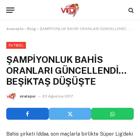
Anasayfa
»
Blog
»
ŞAMPİYONLUK BAHİS ORANLARI GÜNCELLENDİ… BEŞİKTAŞ DÜŞÜŞTE
FUTBOL
ŞAMPİYONLUK BAHİS
ORANLARI GÜNCELLENDİ…
BEŞİKTAŞ DÜŞÜŞTE
viralspor
23 Ağustos 2017
Bahis şirketi İddaa, son maçlarla birlikte Süper Lig’deki