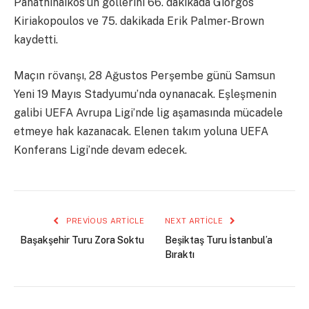
Panathinaikos’un gollerini 66. dakikada Giorgos
Kiriakopoulos ve 75. dakikada Erik Palmer-Brown
kaydetti.
Maçın rövanşı, 28 Ağustos Perşembe günü Samsun
Yeni 19 Mayıs Stadyumu’nda oynanacak. Eşleşmenin
galibi UEFA Avrupa Ligi’nde lig aşamasında mücadele
etmeye hak kazanacak. Elenen takım yoluna UEFA
Konferans Ligi’nde devam edecek.
PREVIOUS ARTICLE
NEXT ARTICLE
Başakşehir Turu Zora Soktu
Beşiktaş Turu İstanbul’a
Bıraktı