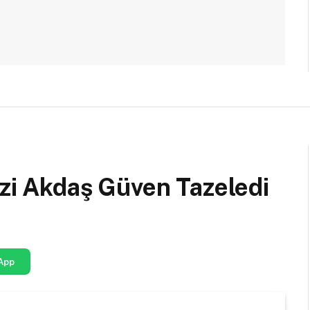
azi Akdaş Güven Tazeledi
App