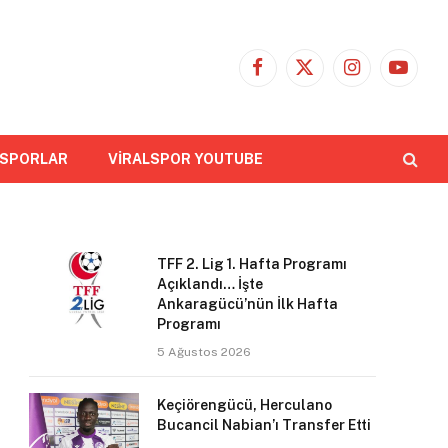
Facebook
X
Instagram
YouTub
(Twitter)
 SPORLAR
VİRALSPOR YOUTUBE
TFF 2. Lig 1. Hafta Programı
Açıklandı… İşte
Ankaragücü’nün İlk Hafta
Programı
5 Ağustos 2026
Keçiörengücü, Herculano
Bucancil Nabian’ı Transfer Etti