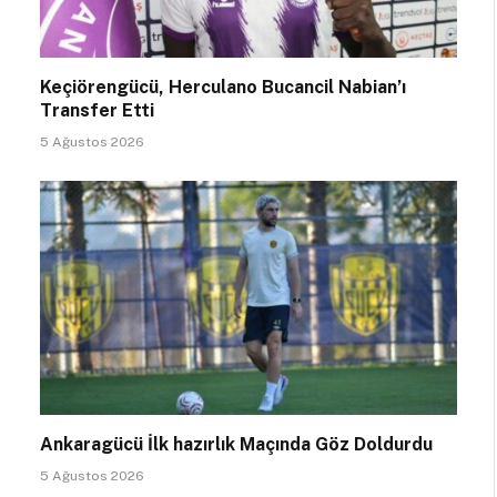
Keçiörengücü, Herculano Bucancil Nabian’ı
Transfer Etti
5 Ağustos 2026
Ankaragücü İlk hazırlık Maçında Göz Doldurdu
5 Ağustos 2026