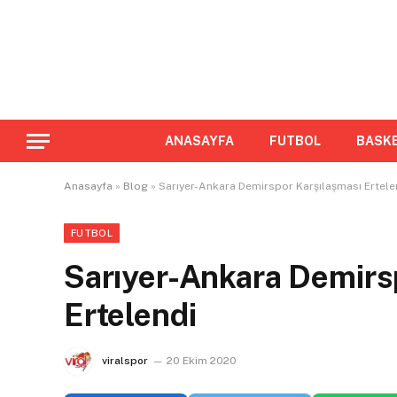
ANASAYFA
FUTBOL
BASK
Anasayfa
»
Blog
»
Sarıyer-Ankara Demirspor Karşılaşması Ertele
FUTBOL
Sarıyer-Ankara Demirs
Ertelendi
viralspor
20 Ekim 2020