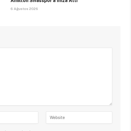
Amilton Sivasspor’a İmza Attı
6 Ağustos 2026