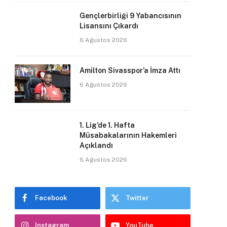
Gençlerbirliği 9 Yabancısının
Lisansını Çıkardı
6 Ağustos 2026
Amilton Sivasspor’a İmza Attı
6 Ağustos 2026
1. Lig’de 1. Hafta
Müsabakalarının Hakemleri
Açıklandı
6 Ağustos 2026
Facebook
Twitter
Instagram
YouTube