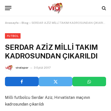
Anasayfa
»
Blog
»
SERDAR AZİZ MİLLİ TAKIM KADROSUNDAN ÇIKARILDI
FUTBOL
SERDAR AZİZ MİLLİ TAKIM
KADROSUNDAN ÇIKARILDI
viralspor
3 Eylül 2017
Milli futbolcu Serdar Aziz, Hırvatistan maçının
kadrosundan çıkarıldı