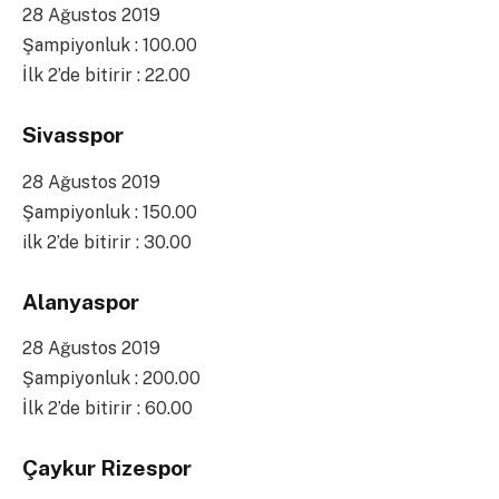
28 Ağustos 2019
Şampiyonluk : 100.00
İlk 2’de bitirir : 22.00
Sivasspor
28 Ağustos 2019
Şampiyonluk : 150.00
ilk 2’de bitirir : 30.00
Alanyaspor
28 Ağustos 2019
Şampiyonluk : 200.00
İlk 2’de bitirir : 60.00
Çaykur Rizespor