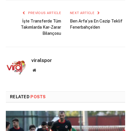
PREVIOUS ARTICLE
NEXT ARTICLE
İşte Transferde Tüm
Ben Arfa’ya En Cazip Teklif
Takımlarda Kar-Zarar
Fenerbahçe’den
Bilançosu
viralspor
Website
RELATED
POSTS