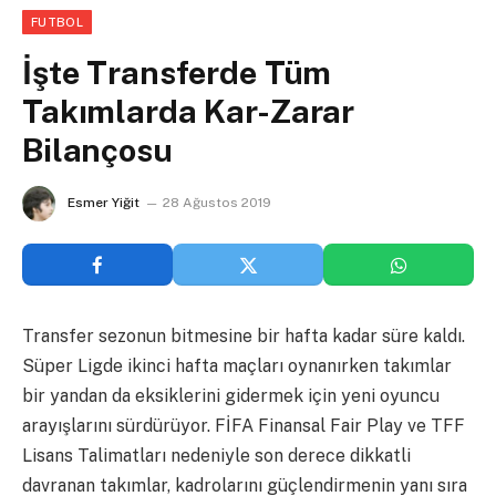
FUTBOL
İşte Transferde Tüm
Takımlarda Kar-Zarar
Bilançosu
Esmer Yiğit
28 Ağustos 2019
Transfer sezonun bitmesine bir hafta kadar süre kaldı.
Süper Ligde ikinci hafta maçları oynanırken takımlar
bir yandan da eksiklerini gidermek için yeni oyuncu
arayışlarını sürdürüyor. FİFA Finansal Fair Play ve TFF
Lisans Talimatları nedeniyle son derece dikkatli
davranan takımlar, kadrolarını güçlendirmenin yanı sıra