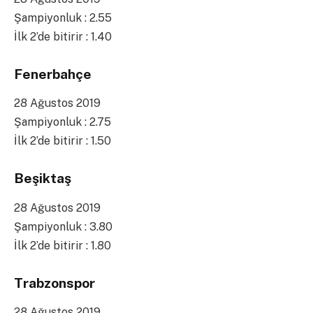
Şampiyonluk : 2.55
İlk 2’de bitirir : 1.40
Fenerbahçe
28 Ağustos 2019
Şampiyonluk : 2.75
İlk 2’de bitirir : 1.50
Beşiktaş
28 Ağustos 2019
Şampiyonluk : 3.80
İlk 2’de bitirir : 1.80
Trabzonspor
28 Ağustos 2019