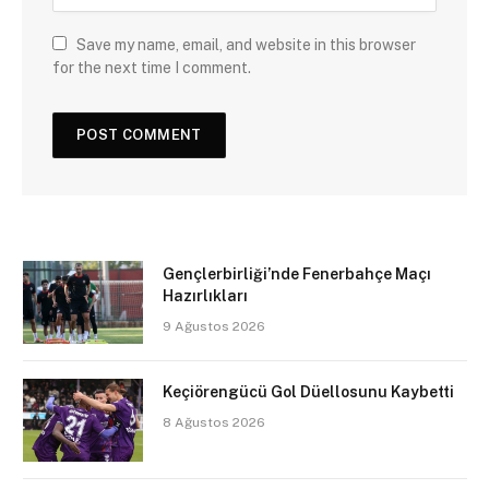
Save my name, email, and website in this browser
for the next time I comment.
Gençlerbirliği’nde Fenerbahçe Maçı
Hazırlıkları
9 Ağustos 2026
Keçiörengücü Gol Düellosunu Kaybetti
8 Ağustos 2026