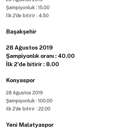
Şampiyonluk : 15.00
İlk 2’de bitirir : 4.50
Başakşehir
28 Ağustos 2019
Şampiyonlık oranı : 40.00
İlk 2’de bitirir : 8.00
Konyaspor
28 Ağustos 2019
Şampiyonluk : 100.00
ilk 2’de bitirir : 22.00
Yeni Malatyaspor