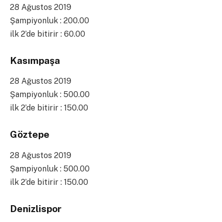
28 Ağustos 2019
Şampiyonluk : 200.00
ilk 2’de bitirir : 60.00
Kasımpaşa
28 Ağustos 2019
Şampiyonluk : 500.00
ilk 2’de bitirir : 150.00
Göztepe
28 Ağustos 2019
Şampiyonluk : 500.00
ilk 2’de bitirir : 150.00
Denizlispor