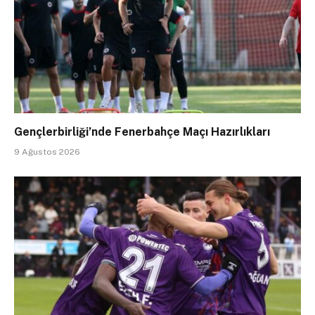
Gençlerbirliği’nde Fenerbahçe Maçı Hazırlıkları
9 Ağustos 2026