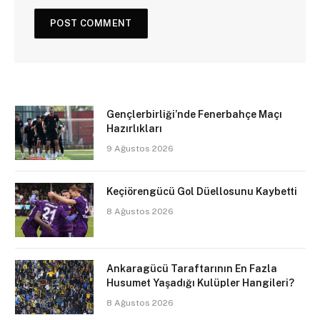
Gençlerbirliği’nde Fenerbahçe Maçı
Hazırlıkları
9 Ağustos 2026
Keçiörengücü Gol Düellosunu Kaybetti
8 Ağustos 2026
Ankaragücü Taraftarının En Fazla
Husumet Yaşadığı Kulüpler Hangileri?
8 Ağustos 2026