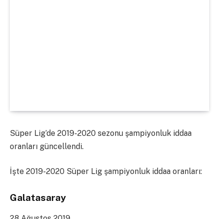
Süper Lig’de 2019-2020 sezonu şampiyonluk iddaa
oranları güncellendi.
İşte 2019-2020 Süper Lig şampiyonluk iddaa oranları:
Galatasaray
28 Ağustos 2019