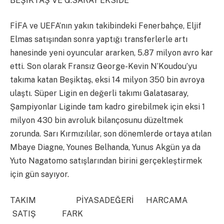
BEŞİKTAŞ VE G.SARAY EKSİDE
FİFA ve UEFA’nın yakın takibindeki Fenerbahçe, Eljif
Elmas satışından sonra yaptığı transferlerle artı
hanesinde yeni oyuncular ararken, 5.87 milyon avro kar
etti. Son olarak Fransız George-Kevin N’Koudou’yu
takıma katan Beşiktaş, eksi 14 milyon 350 bin avroya
ulaştı. Süper Ligin en değerli takımı Galatasaray,
Şampiyonlar Liginde tam kadro girebilmek için eksi 1
milyon 430 bin avroluk bilançosunu düzeltmek
zorunda. Sarı Kırmızılılar, son dönemlerde ortaya atılan
Mbaye Diagne, Younes Belhanda, Yunus Akgün ya da
Yuto Nagatomo satışlarından birini gerçekleştirmek
için gün sayıyor.
TAKIM PİYASADEĞERİ HARCAMA
SATIŞ FARK