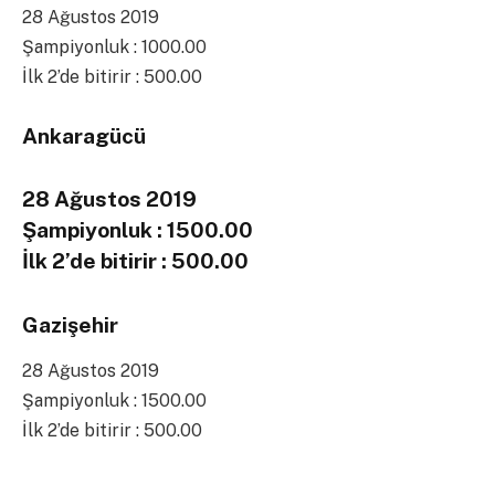
28 Ağustos 2019
Şampiyonluk : 1000.00
İlk 2’de bitirir : 500.00
Ankaragücü
28 Ağustos 2019
Şampiyonluk : 1500.00
İlk 2’de bitirir : 500.00
Gazişehir
28 Ağustos 2019
Şampiyonluk : 1500.00
İlk 2’de bitirir : 500.00