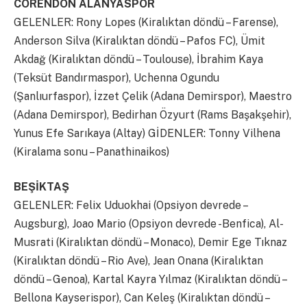
CORENDON ALANYASPOR
GELENLER: Rony Lopes (Kiralıktan döndü – Farense),
Anderson Silva (Kiralıktan döndü – Pafos FC), Ümit
Akdağ (Kiralıktan döndü – Toulouse), İbrahim Kaya
(Teksüt Bandırmaspor), Uchenna Ogundu
(Şanlıurfaspor), İzzet Çelik (Adana Demirspor), Maestro
(Adana Demirspor), Bedirhan Özyurt (Rams Başakşehir),
Yunus Efe Sarıkaya (Altay) GİDENLER: Tonny Vilhena
(Kiralama sonu – Panathinaikos)
BEŞİKTAŞ
GELENLER: Felix Uduokhai (Opsiyon devrede –
Augsburg), Joao Mario (Opsiyon devrede -Benfica), Al-
Musrati (Kiralıktan döndü – Monaco), Demir Ege Tıknaz
(Kiralıktan döndü – Rio Ave), Jean Onana (Kiralıktan
döndü – Genoa), Kartal Kayra Yılmaz (Kiralıktan döndü –
Bellona Kayserispor), Can Keleş (Kiralıktan döndü –