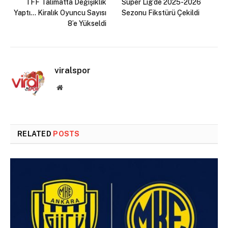
TFF Talimatta Değişiklik
Süper Lig’de 2025-2026
Yaptı… Kiralık Oyuncu Sayısı
Sezonu Fikstürü Çekildi
8’e Yükseldi
viralspor
Website
RELATED
POSTS