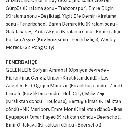
GİDENLER: Ömer Ersoy (Sözleşme sonu), Göktan
Gürpüz (Kiralama sonu – Trabzonspor), Emre Bilgin
(Kiralama sonu – Beşiktaş), Yiğit Efe Demir (Kiralama
sonu – Fenerbahçe), Baran Demiroğlu (Kiralam sonu –
Galatasaray), Arda Akgün (Kiralama sonu – Fenerbahçe),
Furkan Akyüz (Kiralama sonu – Fenerbahçe), Wesley
Moraes (SZ Peng City)
FENERBAHÇE
GELENLER: Sofyan Amrabat (Opsiyon devrede –
Fiorentina), Cengiz Ünder (Kiralıktan döndü – Los
Angeles FC), Ognjen Mimovic (Kiralıktan döndü – Zenit),
Lincoln (Kiralıktan döndü – Hull City), Miha Zajc
(Kiralıktan döndü – Toulouse), Bartuğ Elmaz (Kiralıktan
döndü – NK Maribor), Emre Mor (Kiralıktan döndü – ikas
Eyüpspor), Omar Fayed (Kiralıktan döndü – Beerschot),
Emir Ortakaya (Kiralıktan döndü – Beerschot)