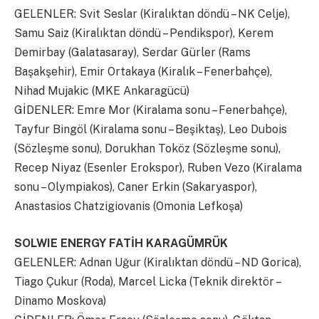
GELENLER: Svit Seslar (Kiralıktan döndü – NK Celje),
Samu Saiz (Kiralıktan döndü – Pendikspor), Kerem
Demirbay (Galatasaray), Serdar Gürler (Rams
Başakşehir), Emir Ortakaya (Kiralık – Fenerbahçe),
Nihad Mujakic (MKE Ankaragücü)
GİDENLER: Emre Mor (Kiralama sonu – Fenerbahçe),
Tayfur Bingöl (Kiralama sonu – Beşiktaş), Leo Dubois
(Sözleşme sonu), Dorukhan Toköz (Sözleşme sonu),
Recep Niyaz (Esenler Erokspor), Ruben Vezo (Kiralama
sonu – Olympiakos), Caner Erkin (Sakaryaspor),
Anastasios Chatzigiovanis (Omonia Lefkoşa)
SOLWIE ENERGY FATİH KARAGÜMRÜK
GELENLER: Adnan Uğur (Kiralıktan döndü – ND Gorica),
Tiago Çukur (Roda), Marcel Licka (Teknik direktör –
Dinamo Moskova)