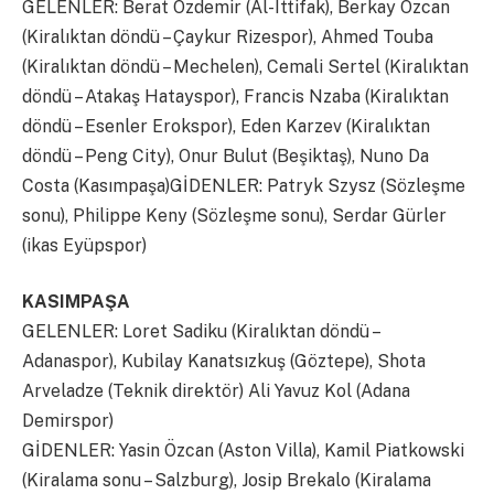
GELENLER: Berat Özdemir (Al-Ittifak), Berkay Özcan
(Kiralıktan döndü – Çaykur Rizespor), Ahmed Touba
(Kiralıktan döndü – Mechelen), Cemali Sertel (Kiralıktan
döndü – Atakaş Hatayspor), Francis Nzaba (Kiralıktan
döndü – Esenler Erokspor), Eden Karzev (Kiralıktan
döndü – Peng City), Onur Bulut (Beşiktaş), Nuno Da
Costa (Kasımpaşa)GİDENLER: Patryk Szysz (Sözleşme
sonu), Philippe Keny (Sözleşme sonu), Serdar Gürler
(ikas Eyüpspor)
KASIMPAŞA
GELENLER: Loret Sadiku (Kiralıktan döndü –
Adanaspor), Kubilay Kanatsızkuş (Göztepe), Shota
Arveladze (Teknik direktör) Ali Yavuz Kol (Adana
Demirspor)
GİDENLER: Yasin Özcan (Aston Villa), Kamil Piatkowski
(Kiralama sonu – Salzburg), Josip Brekalo (Kiralama