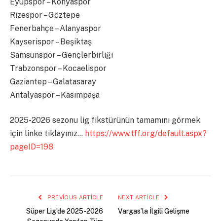
Eyüpspor – Konyaspor
Rizespor – Göztepe
Fenerbahçe – Alanyaspor
Kayserispor – Beşiktaş
Samsunspor – Gençlerbirliği
Trabzonspor – Kocaelispor
Gaziantep – Galatasaray
Antalyaspor – Kasımpaşa
2025-2026 sezonu lig fikstürünün tamamını görmek
için linke tıklayınız…
https://www.tff.org/default.aspx?
pageID=198
PREVIOUS ARTICLE
NEXT ARTICLE
Süper Lig’de 2025-2026
Vargas’la İlgili Gelişme