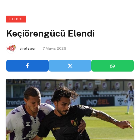
FUTBOL
Keçiörengücü Elendi
viralspor
7 Mayıs 2026