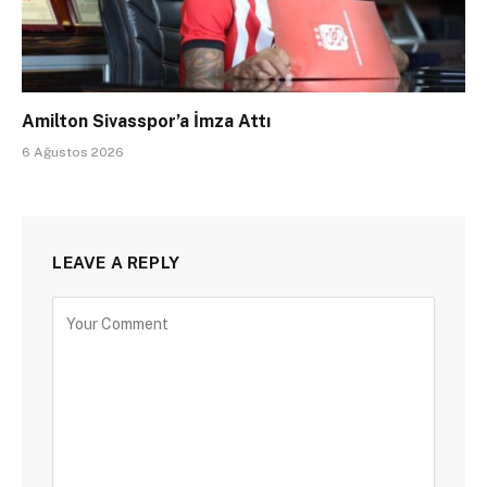
Amilton Sivasspor’a İmza Attı
6 Ağustos 2026
LEAVE A REPLY