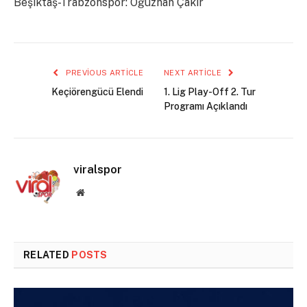
Beşiktaş-Trabzonspor: Oğuzhan Çakır
PREVIOUS ARTICLE
NEXT ARTICLE
Keçiörengücü Elendi
1. Lig Play-Off 2. Tur
Programı Açıklandı
viralspor
Website
RELATED
POSTS