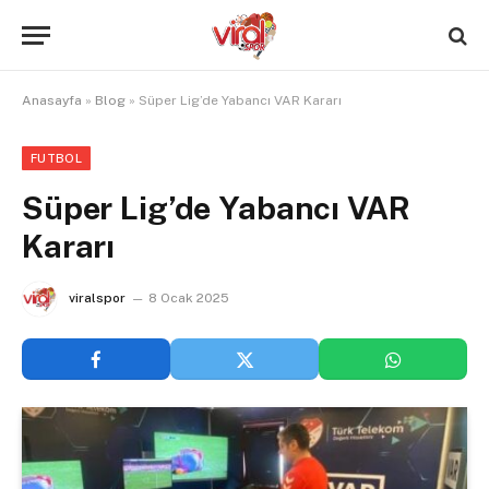
Anasayfa
»
Blog
»
Süper Lig’de Yabancı VAR Kararı
FUTBOL
Süper Lig’de Yabancı VAR
Kararı
viralspor
8 Ocak 2025