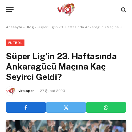
Anasayfa
»
Blog
»
Süper Lig’in 23. Haftasında Ankaragücü Maçına Kaç Seyirci Geldi?
FUTBOL
Süper Lig’in 23. Haftasında
Ankaragücü Maçına Kaç
Seyirci Geldi?
viralspor
27 Şubat 2023