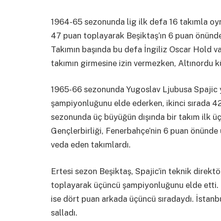
1964-65 sezonunda lig ilk defa 16 takımla oy
47 puan toplayarak Beşiktaş’ın 6 puan önün
Takımın başında bu defa İngiliz Oscar Hold va
takımın girmesine izin vermezken, Altınordu 
1965-66 sezonunda Yugoslav Ljubusa Spajic y
şampiyonluğunu elde ederken, ikinci sırada 42
sezonunda üç büyüğün dışında bir takım ilk ü
Gençlerbirliği, Fenerbahçe’nin 6 puan önünde 
veda eden takımlardı.
Ertesi sezon Beşiktaş, Spajic’in teknik direkt
toplayarak üçüncü şampiyonluğunu elde etti. F
ise dört puan arkada üçüncü sıradaydı. İstanb
salladı.