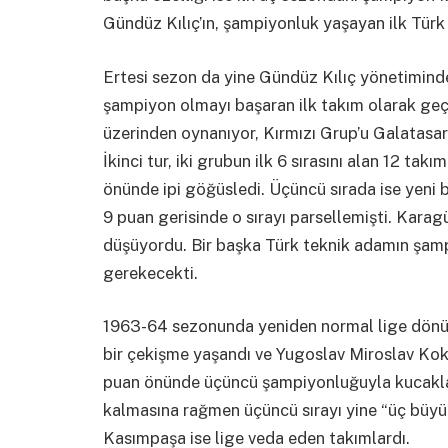
Gündüz Kılıç’ın, şampiyonluk yaşayan ilk Türk
Ertesi sezon da yine Gündüz Kılıç yönetiminde
şampiyon olmayı başaran ilk takım olarak geçi
üzerinden oynanıyor, Kırmızı Grup’u Galatasar
İkinci tur, iki grubun ilk 6 sırasını alan 12 ta
önünde ipi göğüsledi. Üçüncü sırada ise yeni
9 puan gerisinde o sırayı parsellemişti. Karag
düşüyordu. Bir başka Türk teknik adamın şam
gerekecekti.
1963-64 sezonunda yeniden normal lige dönül
bir çekişme yaşandı ve Yugoslav Miroslav Kok
puan önünde üçüncü şampiyonluğuyla kucaklaş
kalmasına rağmen üçüncü sırayı yine “üç büyü
Kasımpaşa ise lige veda eden takımlardı.