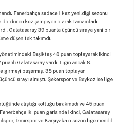
nandı. Fenerbahçe sadece 1 kez yenildiği sezonu
de dördüncü kez şampiyon olarak tamamladı.
rdı. Galatasaray 39 puanla üçüncü sıraya yeni bir
küme düşen tek takımdı.
önetimindeki Beşiktaş 48 puan toplayarak ikinci
 puanlı Galatasaray vardı. Ligin ancak 8.
çe girmeyi başarmış, 38 puan toplayan
üçüncü sırayı almıştı. Şekerspor ve Beykoz ise lige
örlüğünde alıştığı koltuğu bırakmadı ve 45 puan
enerbahçe iki puan gerisinde ikinci, Galatasaray
ulspor, İzmirspor ve Karşıyaka o sezon lige mendil