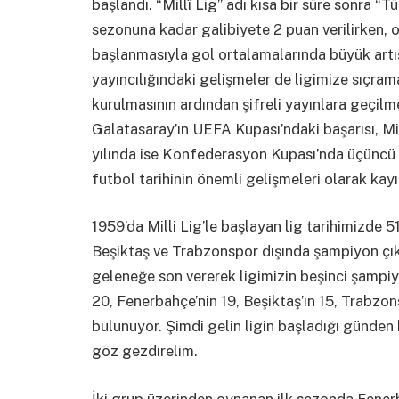
başlandı. “Millî Lig” adı kısa bir süre sonra “T
sezonuna kadar galibiyete 2 puan verilirken, 
başlanmasıyla gol ortalamalarında büyük artış g
yayıncılığındaki gelişmeler de ligimize sıçrama
kurulmasının ardından şifreli yayınlara geçilmes
Galatasaray’ın UEFA Kupası’ndaki başarısı, Mi
yılında ise Konfederasyon Kupası’nda üçüncü 
futbol tarihinin önemli gelişmeleri olarak kayı
1959’da Milli Lig’le başlayan lig tarihimizde
Beşiktaş ve Trabzonspor dışında şampiyon ç
geleneğe son vererek ligimizin beşinci şampiy
20, Fenerbahçe’nin 19, Beşiktaş’ın 15, Trabzo
bulunuyor. Şimdi gelin ligin başladığı günden
göz gezdirelim.
İki grup üzerinden oynanan ilk sezonda Fene