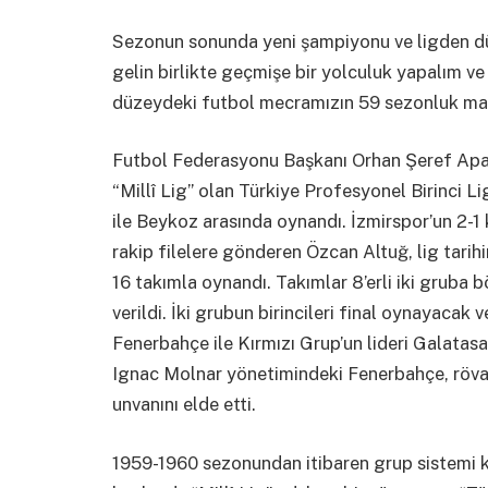
Sezonun sonunda yeni şampiyonu ve ligden dü
gelin birlikte geçmişe bir yolculuk yapalım ve 
düzeydeki futbol mecramızın 59 sezonluk mac
Futbol Federasyonu Başkanı Orhan Şeref Apak’
“Millî Lig” olan Türkiye Profesyonel Birinci Li
ile Beykoz arasında oynandı. İzmirspor’un 2-1
rakip filelere gönderen Özcan Altuğ, lig tarih
16 takımla oynandı. Takımlar 8’erli iki gruba b
verildi. İki grubun birincileri final oynayacak
Fenerbahçe ile Kırmızı Grup’un lideri Galatasa
Ignac Molnar yönetimindeki Fenerbahçe, rövan
unvanını elde etti.
1959-1960 sezonundan itibaren grup sistemi k