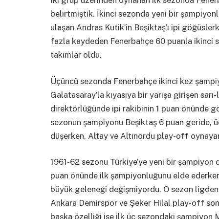
belirtmiştik. İkinci sezonda yeni bir şampiyon
ulaşan Andras Kutik’in Beşiktaş’ı ipi göğüsle
fazla kaydeden Fenerbahçe 60 puanla ikinci sı
takımlar oldu.
Üçüncü sezonda Fenerbahçe ikinci kez şampiy
Galatasaray’la kıyasıya bir yarışa girişen sarı-
direktörlüğünde ipi rakibinin 1 puan önünde g
sezonun şampiyonu Beşiktaş 6 puan geride, ü
düşerken, Altay ve Altınordu play-off oynayar
1961-62 sezonu Türkiye’ye yeni bir şampiyon d
puan önünde ilk şampiyonluğunu elde ederken, 
büyük geleneği değişmiyordu. O sezon ligden 
Ankara Demirspor ve Şeker Hilal play-off so
başka özelliği ise ilk üç sezondaki şampiyo