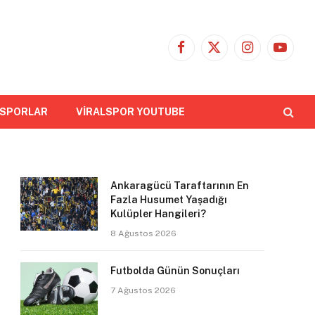
Facebook
X
Instagram
YouTub
(Twitter)
 SPORLAR
VİRALSPOR YOUTUBE
Ankaragücü Taraftarının En
Fazla Husumet Yaşadığı
Kulüpler Hangileri?
8 Ağustos 2026
Futbolda Günün Sonuçları
7 Ağustos 2026