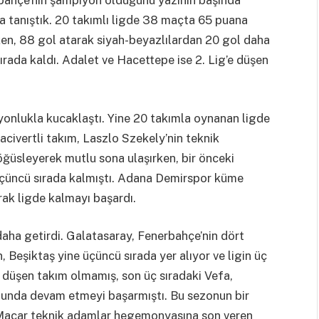
la tanıştık. 20 takımlı ligde 38 maçta 65 puana
rken, 88 gol atarak siyah-beyazlılardan 20 gol daha
rada kaldı. Adalet ve Hacettepe ise 2. Lig’e düşen
onlukla kucaklaştı. Yine 20 takımla oynanan ligde
lacivertli takım, Laszlo Szekely’nin teknik
öğüsleyerek mutlu sona ulaşırken, bir önceki
çüncü sırada kalmıştı. Adana Demirspor küme
ak ligde kalmayı başardı.
aha getirdi. Galatasaray, Fenerbahçe’nin dört
Beşiktaş yine üçüncü sırada yer alıyor ve ligin üç
düşen takım olmamış, son üç sıradaki Vefa,
nunda devam etmeyi başarmıştı. Bu sezonun bir
n Macar teknik adamlar hegemonyasına son veren