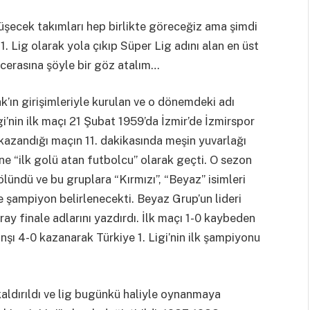
şecek takımları hep birlikte göreceğiz ama şimdi
1. Lig olarak yola çıkıp Süper Lig adını alan en üst
erasına şöyle bir göz atalım…
ın girişimleriyle kurulan ve o dönemdeki adı
gi’nin ilk maçı 21 Şubat 1959’da İzmir’de İzmirspor
 kazandığı maçın 11. dakikasında meşin yuvarlağı
ine “ilk golü atan futbolcu” olarak geçti. O sezon
ölündü ve bu gruplara “Kırmızı”, “Beyaz” isimleri
 ve şampiyon belirlenecekti. Beyaz Grup’un lideri
ray finale adlarını yazdırdı. İlk maçı 1-0 kaybeden
şı 4-0 kazanarak Türkiye 1. Ligi’nin ilk şampiyonu
aldırıldı ve lig bugünkü haliyle oynanmaya