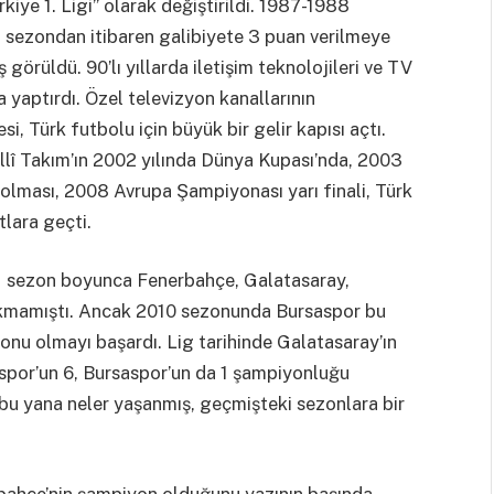
ürkiye 1. Ligi” olarak değiştirildi. 1987-1988
o sezondan itibaren galibiyete 3 puan verilmeye
örüldü. 90’lı yıllarda iletişim teknolojileri ve TV
 yaptırdı. Özel televizyon kanallarının
i, Türk futbolu için büyük bir gelir kapısı açtı.
llî Takım’ın 2002 yılında Dünya Kupası’nda, 2003
olması, 2008 Avrupa Şampiyonası yarı finali, Türk
tlara geçti.
 51 sezon boyunca Fenerbahçe, Galatasaray,
ıkmamıştı. Ancak 2010 sezonunda Bursaspor bu
onu olmayı başardı. Lig tarihinde Galatasaray’ın
nspor’un 6, Bursaspor’un da 1 şampiyonluğu
 bu yana neler yaşanmış, geçmişteki sezonlara bir
rbahçe’nin şampiyon olduğunu yazının başında