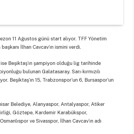
sezon 11 Ağustos günü start alıyor. TFF Yönetim
başkanı İlhan Cavcav’ın ismini verdi.
se Beşiktaş’ın şampiyon olduğu lig tarihinde
iyonluğu bulunan Galatasaray. Sarı-kırmızılı
or. Beşiktaş’ın 15, Trabzonspor’un 6, Bursaspor’un
isar Belediye, Alanyaspor, Antalyaspor, Atiker
irliği, Göztepe, Kardemir Karabükspor,
Osmanlıspor ve Sivasspor, İlhan Cavcav’ın adı