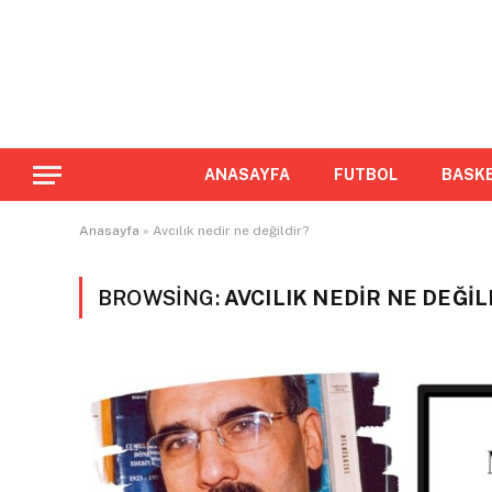
ANASAYFA
FUTBOL
BASK
Anasayfa
»
Avcılık nedir ne değildir?
BROWSING:
AVCILIK NEDIR NE DEĞIL