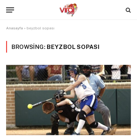
Anasayfa
»
beyzbol sopası
BROWSING:
BEYZBOL SOPASI