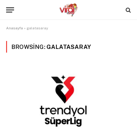
Anasayfa
»
galatasaray
BROWSING:
GALATASARAY