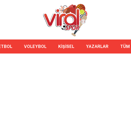
ETBOL
VOLEYBOL
KİŞİSEL
YAZARLAR
TÜM