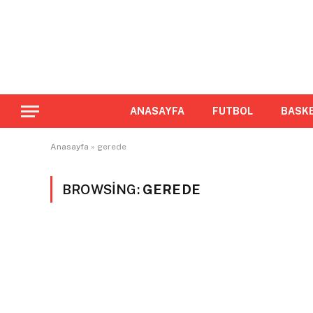
ANASAYFA
FUTBOL
BASK
Anasayfa
»
gerede
BROWSING:
GEREDE