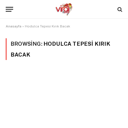
Anasayfa
»
Hodulca Tepesi Kırık Bacak
BROWSING:
HODULCA TEPESI KIRIK
BACAK