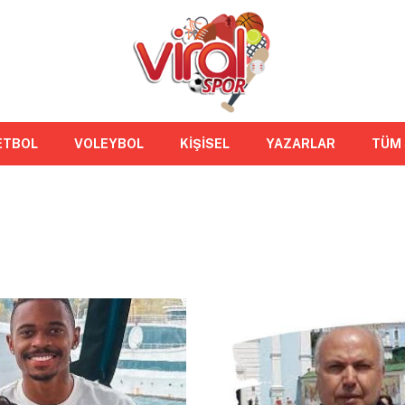
ETBOL
VOLEYBOL
KİŞİSEL
YAZARLAR
TÜM