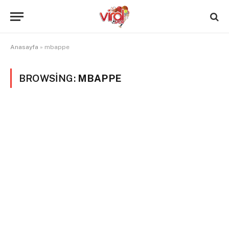
Anasayfa
»
mbappe
BROWSING:
MBAPPE