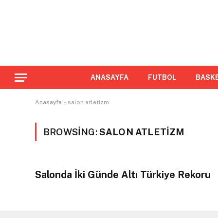
ANASAYFA
FUTBOL
BASK
Anasayfa
»
salon atletizm
BROWSING:
SALON ATLETIZM
Salonda İki Günde Altı Türkiye Rekoru