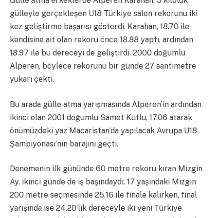
Gülle atma erkeklerde Alperen Karahan, 5 kiloluk
gülleyle gerçekleşen U18 Türkiye salon rekorunu iki
kez geliştirme başarısı gösterdi. Karahan, 18.70 ile
kendisine ait olan rekoru önce 18.88 yaptı, ardından
18.97 ile bu dereceyi de geliştirdi. 2000 doğumlu
Alperen, böylece rekorunu bir günde 27 santimetre
yukarı çekti.
Bu arada gülle atma yarışmasında Alperen’in ardından
ikinci olan 2001 doğumlu Samet Kutlu, 17.06 atarak
önümüzdeki yaz Macaristan’da yapılacak Avrupa U18
Şampiyonası’nın barajını geçti.
Denemenin ilk gününde 60 metre rekoru kıran Mizgin
Ay, ikinci günde de iş başındaydı. 17 yaşındaki Mizgin
200 metre seçmesinde 25.16 ile finale kalırken, final
yarışında ise 24.20’lik dereceyle iki yeni Türkiye