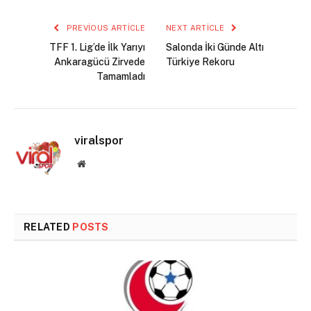
PREVIOUS ARTICLE
NEXT ARTICLE
TFF 1. Lig’de İlk Yarıyı
Salonda İki Günde Altı
Ankaragücü Zirvede
Türkiye Rekoru
Tamamladı
viralspor
Website
RELATED
POSTS