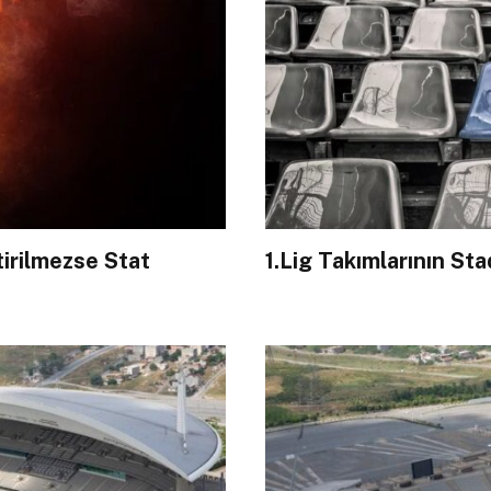
tirilmezse Stat
1.Lig Takımlarının St