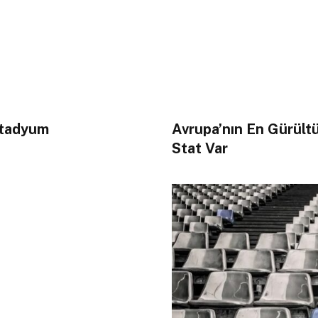
Stadyum
Avrupa’nın En Gürült
Stat Var