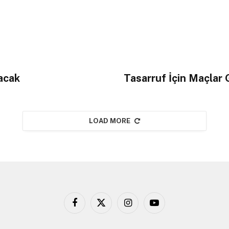
acak
Tasarruf İçin Maçla
LOAD MORE
Facebook
X
Instagram
YouTube
(Twitter)