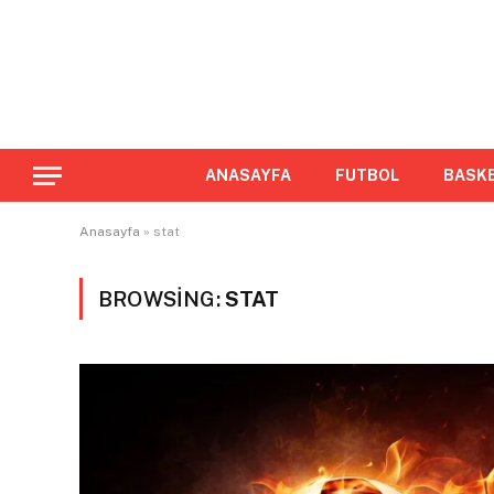
ANASAYFA
FUTBOL
BASK
Anasayfa
»
stat
BROWSING:
STAT