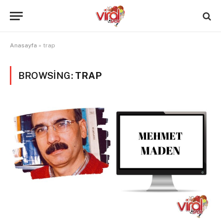
Anasayfa
»
trap
BROWSING:
TRAP