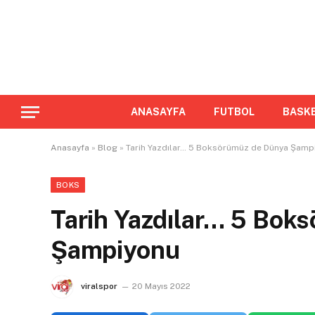
ANASAYFA
FUTBOL
BASK
Anasayfa
»
Blog
»
Tarih Yazdılar… 5 Boksörümüz de Dünya Şamp
BOKS
Tarih Yazdılar… 5 Bok
Şampiyonu
viralspor
20 Mayıs 2022