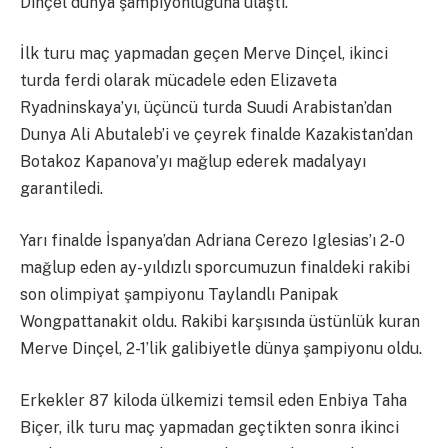
Dinçel dünya şampiyonluğuna ulaştı.
İlk turu maç yapmadan geçen Merve Dinçel, ikinci
turda ferdi olarak mücadele eden Elizaveta
Ryadninskaya’yı, üçüncü turda Suudi Arabistan’dan
Dunya Ali Abutaleb’i ve çeyrek finalde Kazakistan’dan
Botakoz Kapanova’yı mağlup ederek madalyayı
garantiledi.
Yarı finalde İspanya’dan Adriana Cerezo Iglesias’ı 2-0
mağlup eden ay-yıldızlı sporcumuzun finaldeki rakibi
son olimpiyat şampiyonu Taylandlı Panipak
Wongpattanakit oldu. Rakibi karşısında üstünlük kuran
Merve Dinçel, 2-1’lik galibiyetle dünya şampiyonu oldu.
Erkekler 87 kiloda ülkemizi temsil eden Enbiya Taha
Biçer, ilk turu maç yapmadan geçtikten sonra ikinci