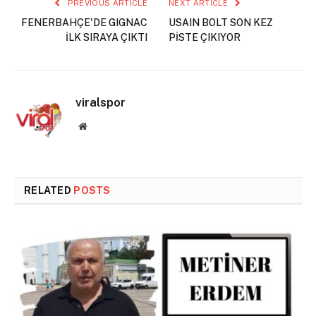
PREVIOUS ARTICLE
NEXT ARTICLE
FENERBAHÇE'DE GIGNAC
USAIN BOLT SON KEZ
İLK SIRAYA ÇIKTI
PİSTE ÇIKIYOR
viralspor
Website
RELATED
POSTS