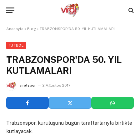
Anasayfa
»
Blog
»
TRABZONSPOR'DA 50. YIL KUTLAMALARI
FUTBOL
TRABZONSPOR'DA 50. YIL
KUTLAMALARI
viralspor
2 Ağustos 2017
Trabzonspor, kuruluşunu bugün taraftarlarıyla birlikte
kutlayacak.