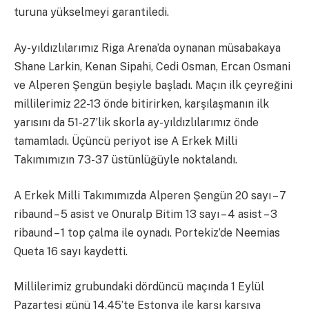
turuna yükselmeyi garantiledi.
Ay-yıldızlılarımız Riga Arena’da oynanan müsabakaya
Shane Larkin, Kenan Sipahi, Cedi Osman, Ercan Osmani
ve Alperen Şengün beşiyle başladı. Maçın ilk çeyreğini
millilerimiz 22-13 önde bitirirken, karşılaşmanın ilk
yarısını da 51-27’lik skorla ay-yıldızlılarımız önde
tamamladı. Üçüncü periyot ise A Erkek Milli
Takımımızın 73-37 üstünlüğüyle noktalandı.
A Erkek Milli Takımımızda Alperen Şengün 20 sayı – 7
ribaund – 5 asist ve Onuralp Bitim 13 sayı – 4 asist – 3
ribaund – 1 top çalma ile oynadı. Portekiz’de Neemias
Queta 16 sayı kaydetti.
Millilerimiz grubundaki dördüncü maçında 1 Eylül
Pazartesi günü 14.45’te Estonya ile karşı karşıya