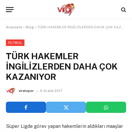
Anasayfa
»
Blog
»
TÜRK HAKEMLER İNGİLİZLERDEN DAHA ÇOK KAZANIYOR
FUTBOL
TÜRK HAKEMLER
İNGİLİZLERDEN DAHA ÇOK
KAZANIYOR
viralspor
6 Aralık 2017
Süper Ligde görev yapan hakemlerin aldıkları maaşlar