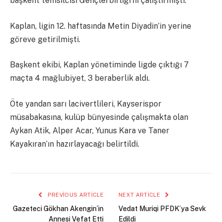
başkent temsilcisi Gençlerbirliği’ni çalıştırmıştı.
Kaplan, ligin 12. haftasında Metin Diyadin’in yerine
göreve getirilmişti.
Başkent ekibi, Kaplan yönetiminde ligde çıktığı 7
maçta 4 mağlubiyet, 3 beraberlik aldı.
Öte yandan sarı lacivertlileri, Kayserispor
müsabakasına, kulüp bünyesinde çalışmakta olan
Aykan Atik, Alper Acar, Yunus Kara ve Taner
Kayakıran’ın hazırlayacağı belirtildi.
PREVIOUS ARTICLE
NEXT ARTICLE
Gazeteci Gökhan Akengin’in
Vedat Muriqi PFDK’ya Sevk
Annesi Vefat Etti
Edildi