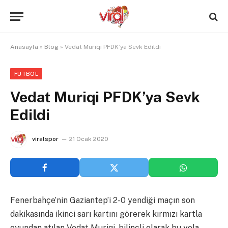
Anasayfa
»
Blog
»
Vedat Muriqi PFDK’ya Sevk Edildi
FUTBOL
Vedat Muriqi PFDK’ya Sevk
Edildi
viralspor
21 Ocak 2020
Fenerbahçe’nin Gaziantep’i 2-0 yendiği maçın son
dakikasında ikinci sarı kartını görerek kırmızı kartla
oyundan atılan Vedat Muriqi, bilinçli olarak bu yola