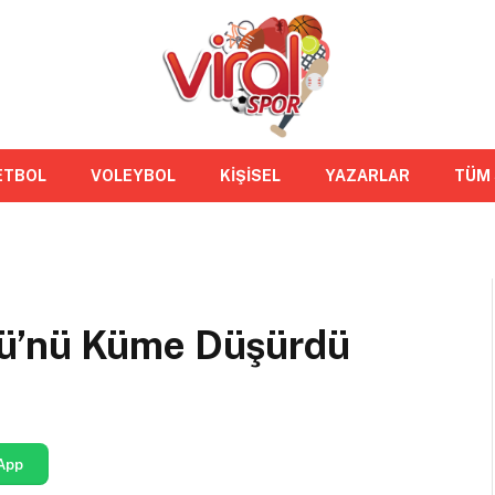
ETBOL
VOLEYBOL
KİŞİSEL
YAZARLAR
TÜM
ü’nü Küme Düşürdü
App