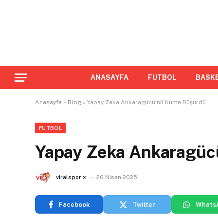
ANASAYFA
FUTBOL
BASK
Anasayfa
»
Blog
»
Yapay Zeka Ankaragücü’nü Küme Düşürdü
FUTBOL
Yapay Zeka Ankaragüc
viralspor x
26 Nisan 2025
Facebook
Twitter
Whats