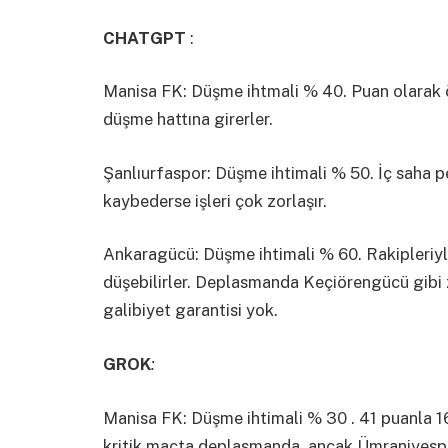
CHATGPT
:
Manisa FK: Düşme ihtmali % 40. Puan olarak 
düşme hattına girerler.
Şanlıurfaspor: Düşme ihtimali % 50. İç saha p
kaybederse işleri çok zorlaşır.
Ankaragücü: Düşme ihtimali % 60. Rakipleriyl
düşebilirler. Deplasmanda Keçiörengücü gibi z
galibiyet garantisi yok.
GROK
:
Manisa FK: Düşme ihtimali % 30 . 41 puanla 16. 
kritik maçta deplasmanda, ancak Ümraniyespo