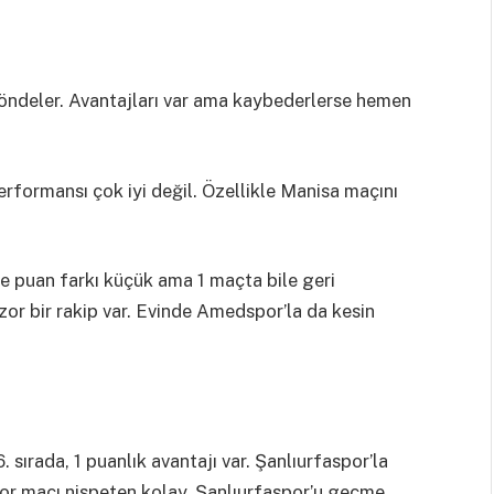
öndeler. Avantajları var ama kaybederlerse hemen
erformansı çok iyi değil. Özellikle Manisa maçını
e puan farkı küçük ama 1 maçta bile geri
or bir rakip var. Evinde Amedspor’la da kesin
sırada, 1 puanlık avantajı var. Şanlıurfaspor’la
r maçı nispeten kolay. Şanlıurfaspor’u geçme