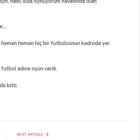
için, nasıl olsa oynuyorum havasında olan
ar…
e hemen hemen hiç bir futbolcunun kadroda yer
futbol adına oyun vardı.
de bitti.
NEXT ARTICLE