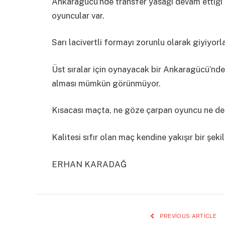
Ankaragücü’nde transfer yasağı devam ettiği 
oyuncular var.
Sarı lacivertli formayı zorunlu olarak giyiyorl
Üst sıralar için oynayacak bir Ankaragücü’nd
alması mümkün görünmüyor.
Kısacası maçta, ne göze çarpan oyuncu ne de 
Kalitesi sıfır olan maç kendine yakışır bir şekil
ERHAN KARADAĞ
PREVIOUS ARTICLE