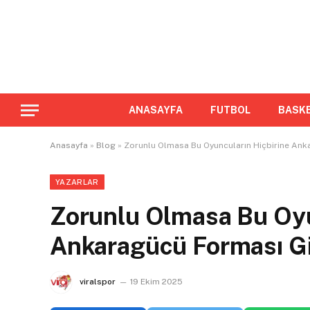
ANASAYFA
FUTBOL
BASK
Anasayfa
»
Blog
»
Zorunlu Olmasa Bu Oyuncuların Hiçbirine Ank
YAZARLAR
Zorunlu Olmasa Bu Oyu
Ankaragücü Forması Gi
viralspor
19 Ekim 2025