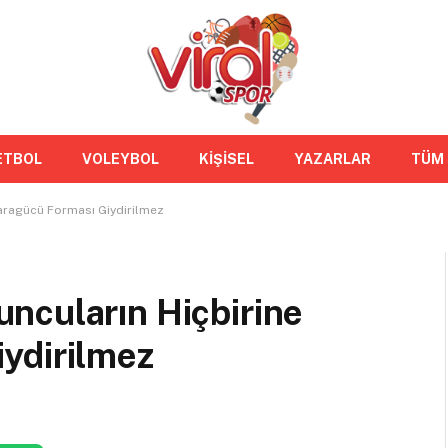
ETBOL
VOLEYBOL
KİŞİSEL
YAZARLAR
TÜM
aragücü Forması Giydirilmez
ncuların Hiçbirine
ydirilmez