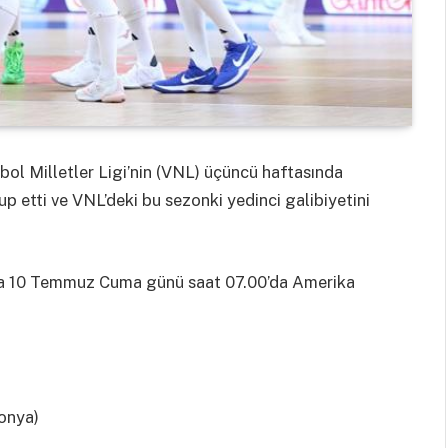
ol Milletler Ligi’nin (VNL) üçüncü haftasında
p etti ve VNL’deki bu sezonki yedinci galibiyetini
ında 10 Temmuz Cuma günü saat 07.00’da Amerika
onya)