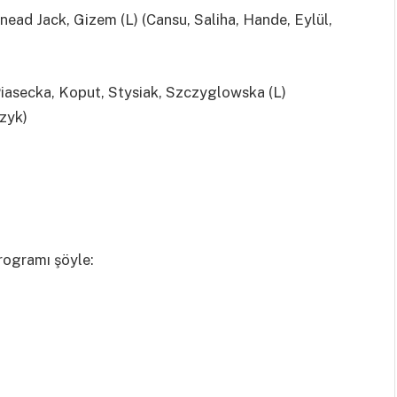
inead Jack, Gizem (L) (Cansu, Saliha, Hande, Eylül,
asecka, Koput, Stysiak, Szczyglowska (L)
zyk)
programı şöyle: