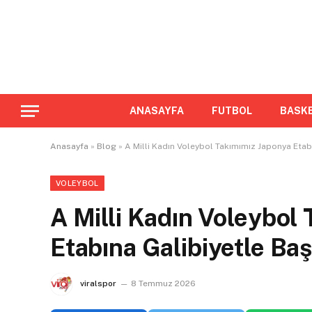
ANASAYFA
FUTBOL
BASK
Anasayfa
»
Blog
»
A Milli Kadın Voleybol Takımımız Japonya Etab
VOLEYBOL
A Milli Kadın Voleybol
Etabına Galibiyetle Baş
viralspor
8 Temmuz 2026