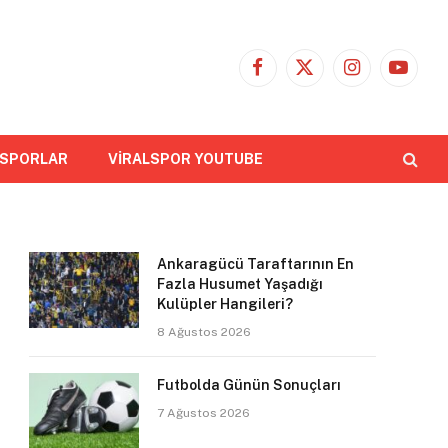
Facebook
X
Instagram
YouTub
(Twitter)
 SPORLAR
VİRALSPOR YOUTUBE
Ankaragücü Taraftarının En
Fazla Husumet Yaşadığı
Kulüpler Hangileri?
8 Ağustos 2026
Futbolda Günün Sonuçları
7 Ağustos 2026