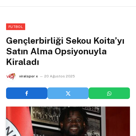
FUTBOL
Gençlerbirliği Sekou Koita’yı
Satın Alma Opsiyonuyla
Kiraladı
viralspor x
20 Ağustos 2025