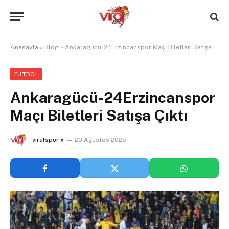
Anasayfa
»
Blog
»
Ankaragücü-24Erzincanspor Maçı Biletleri Satışa Çıktı
FUTBOL
Ankaragücü-24Erzincanspor
Maçı Biletleri Satışa Çıktı
viralspor x
20 Ağustos 2025