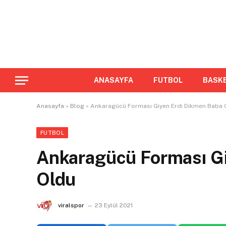
ANASAYFA
FUTBOL
BASK
Anasayfa
»
Blog
»
Ankaragücü Forması Giyen Erdi Dikmen Baba 
FUTBOL
Ankaragücü Forması G
Oldu
viralspor
23 Eylül 2021