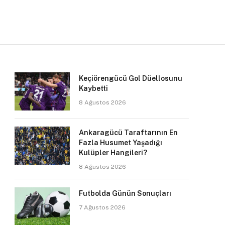
Keçiörengücü Gol Düellosunu
Kaybetti
8 Ağustos 2026
Ankaragücü Taraftarının En
Fazla Husumet Yaşadığı
Kulüpler Hangileri?
8 Ağustos 2026
Futbolda Günün Sonuçları
7 Ağustos 2026