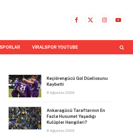
Facebook
X
Instagram
YouTub
(Twitter)
 SPORLAR
VİRALSPOR YOUTUBE
Keçiörengücü Gol Düellosunu
Kaybetti
8 Ağustos 2026
Ankaragücü Taraftarının En
Fazla Husumet Yaşadığı
Kulüpler Hangileri?
8 Ağustos 2026