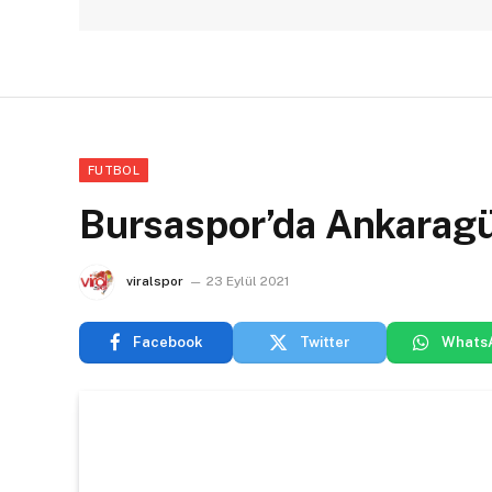
FUTBOL
Bursaspor’da Ankaragüc
viralspor
23 Eylül 2021
Facebook
Twitter
Whats