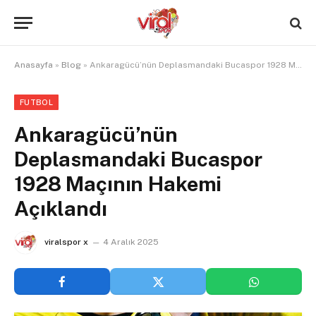
Anasayfa
»
Blog
»
Ankaragücü’nün Deplasmandaki Bucaspor 1928 Maçının Hakemi Açıklandı
FUTBOL
Ankaragücü’nün
Deplasmandaki Bucaspor
1928 Maçının Hakemi
Açıklandı
viralspor x
4 Aralık 2025