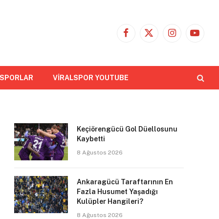
Facebook
X
Instagram
YouTub
(Twitter)
 SPORLAR
VİRALSPOR YOUTUBE
Keçiörengücü Gol Düellosunu
Kaybetti
8 Ağustos 2026
Ankaragücü Taraftarının En
Fazla Husumet Yaşadığı
Kulüpler Hangileri?
8 Ağustos 2026