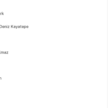
rk
Deniz Kayatepe
ılmaz
n