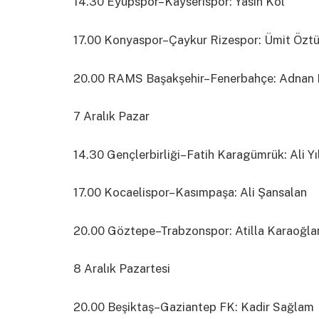
14.30 Eyüpspor–Kayserispor: Yasin Kol
17.00 Konyaspor–Çaykur Rizespor: Ümit Öztü
20.00 RAMS Başakşehir–Fenerbahçe: Adnan 
7 Aralık Pazar
14.30 Gençlerbirliği–Fatih Karagümrük: Ali Y
17.00 Kocaelispor–Kasımpaşa: Ali Şansalan
20.00 Göztepe–Trabzonspor: Atilla Karaoğla
8 Aralık Pazartesi
20.00 Beşiktaş–Gaziantep FK: Kadir Sağlam