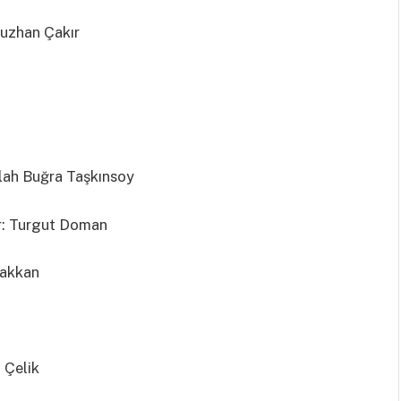
uzhan Çakır
lah Buğra Taşkınsoy
r: Turgut Doman
Pakkan
 Çelik