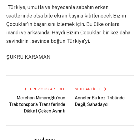
Türkiye, umutla ve heyecanla sabahın erken
saatlerinde olsa bile ekran başına kilitlenecek Bizim
Çocuklar’ın başarısını izlemek için. Bu ülke onlara
inandı ve arkasında. Haydi Bizim Çocuklar bir kez daha
sevindirin , sevince boğun Türkiye’yi.
ŞÜKRÜ KARAMAN
PREVIOUS ARTICLE
NEXT ARTICLE
Metehan Mimaroğlu’nun
Anneler Bu kez Tribünde
Trabzonspor’a Transferinde
Değil, Sahadaydı
Dikkat Çeken Ayrıntı
viralspor