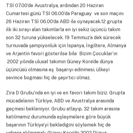
TSİ 07.00‘de Avustralya, ardından 20 Haziran
Cumartesi günü TSİ 06.00’da Paraguay ve son maçını
26 Haziran TSİ 06.00’da ABD ile oynayacak.12 grupta
ilk iki sırayı alan takımlarla en iyi sekiz üçüncü takım
son 32 turuna yükselecek. 19 Temmuz’a dek sürecek
turnuvada şampiyonluk için İspanya, İngiltere, Almanya
ve Arjantin favori gösterilse bile Bizim Çocuklar’ın
2002 yılında ulusal takımın Güney Kore’de dünya
üçüncüsü olmasına eş başarıyı edinmesi, ülkeyi
sevince boğması hiç de şaşırtıcı olmaz.
Zira D Grubu’nda en iyi ve en favori takım biziz. Grupta
mücadelenin Türkiye, ABD ve Avustralya arasında
geçmesi bekleniyor. Grubu atlayıp, 32 takım arasına
katılmamız durumunda eşleşmelere göre büyük
başarının Türkiye’yi beklediğini söylemek hiç de
yabana atılmamalı. Güney Kore’de 2002 Dünya