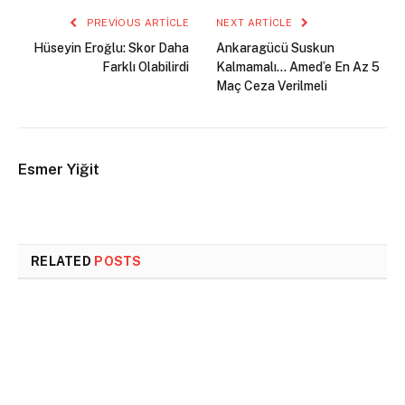
PREVIOUS ARTICLE
NEXT ARTICLE
Hüseyin Eroğlu: Skor Daha
Ankaragücü Suskun
Farklı Olabilirdi
Kalmamalı… Amed’e En Az 5
Maç Ceza Verilmeli
Esmer Yiğit
RELATED
POSTS