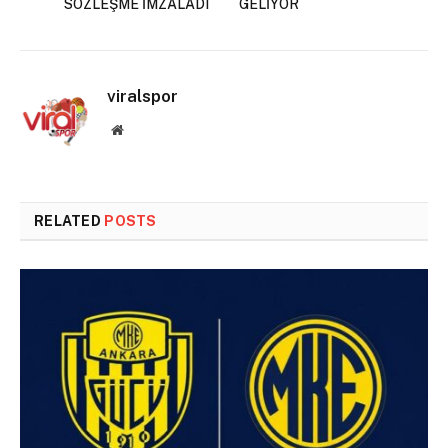
SÖZLEŞME İMZALADI
GELİYOR
viralspor
Website
RELATED
POSTS