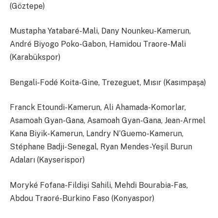
(Göztepe)
Mustapha Yatabaré-Mali, Dany Nounkeu-Kamerun,
André Biyogo Poko-Gabon, Hamidou Traore-Mali
(Karabükspor)
Bengali-Fodé Koita-Gine, Trezeguet, Mısır (Kasımpaşa)
Franck Etoundi-Kamerun, Ali Ahamada-Komorlar,
Asamoah Gyan-Gana, Asamoah Gyan-Gana, Jean-Armel
Kana Biyik-Kamerun, Landry N’Guemo-Kamerun,
Stéphane Badji-Senegal, Ryan Mendes-Yeşil Burun
Adaları (Kayserispor)
Moryké Fofana-Fildişi Sahili, Mehdi Bourabia-Fas,
Abdou Traoré-Burkino Faso (Konyaspor)