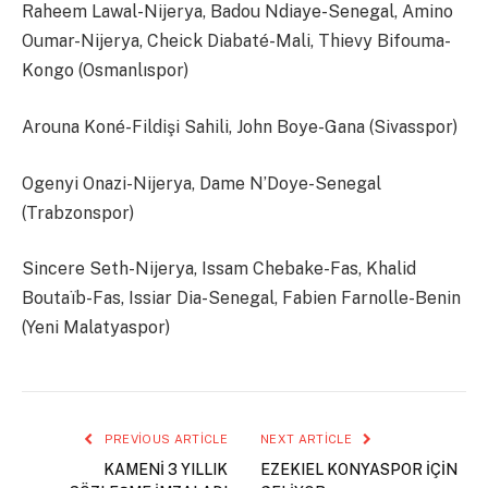
Raheem Lawal-Nijerya, Badou Ndiaye-Senegal, Amino
Oumar-Nijerya, Cheick Diabaté-Mali, Thievy Bifouma-
Kongo (Osmanlıspor)
Arouna Koné-Fildişi Sahili, John Boye-Gana (Sivasspor)
Ogenyi Onazi-Nijerya, Dame N’Doye-Senegal
(Trabzonspor)
Sincere Seth-Nijerya, Issam Chebake-Fas, Khalid
Boutaïb-Fas, Issiar Dia-Senegal, Fabien Farnolle-Benin
(Yeni Malatyaspor)
PREVIOUS ARTICLE
NEXT ARTICLE
KAMENİ 3 YILLIK
EZEKIEL KONYASPOR İÇİN