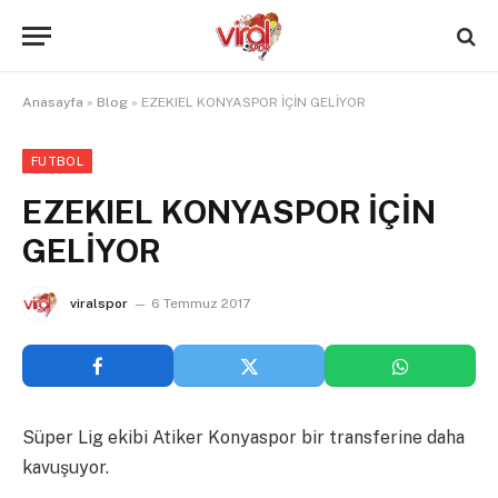
Anasayfa
»
Blog
»
EZEKIEL KONYASPOR İÇİN GELİYOR
FUTBOL
EZEKIEL KONYASPOR İÇİN
GELİYOR
viralspor
6 Temmuz 2017
Süper Lig ekibi Atiker Konyaspor bir transferine daha
kavuşuyor.