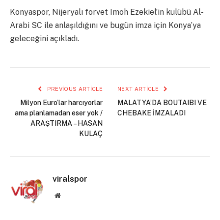
Konyaspor, Nijeryalı forvet Imoh Ezekiel’in kulübü Al-
Arabi SC ile anlaşıldığını ve bugün imza için Konya’ya
geleceğini açıkladı.
PREVIOUS ARTICLE
NEXT ARTICLE
Milyon Euro’lar harcıyorlar
MALATYA’DA BOUTAIBI VE
ama planlamadan eser yok /
CHEBAKE İMZALADI
ARAŞTIRMA – HASAN
KULAÇ
viralspor
Website