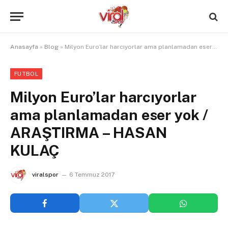
Anasayfa
»
Blog
»
Milyon Euro’lar harcıyorlar ama planlamadan eser yok / ARAŞTIRMA – HASAN KULAÇ
FUTBOL
Milyon Euro’lar harcıyorlar
ama planlamadan eser yok /
ARAŞTIRMA – HASAN
KULAÇ
viralspor
6 Temmuz 2017