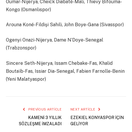
Oumar-Nijerya, Cheick Diabaté-Mali, Thievy Bifouma-
Kongo (Osmanlıspor)
Arouna Koné-Fildişi Sahili, John Boye-Gana (Sivasspor)
Ogenyi Onazi-Nijerya, Dame N’Doye-Senegal
(Trabzonspor)
Sincere Seth-Nijerya, Issam Chebake-Fas, Khalid
Boutaïb-Fas, Issiar Dia-Senegal, Fabien Farnolle-Benin
(Yeni Malatyaspor)
PREVIOUS ARTICLE
NEXT ARTICLE
KAMENİ 3 YILLIK
EZEKIEL KONYASPOR İÇİN
SÖZLEŞME İMZALADI
GELİYOR