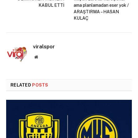
KABUL ETTİ
ama planlamadan eser yok /
ARAŞTIRMA – HASAN
KULAÇ
viralspor
Website
RELATED
POSTS