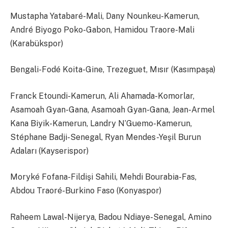
Mustapha Yatabaré-Mali, Dany Nounkeu-Kamerun,
André Biyogo Poko-Gabon, Hamidou Traore-Mali
(Karabükspor)
Bengali-Fodé Koita-Gine, Trezeguet, Mısır (Kasımpaşa)
Franck Etoundi-Kamerun, Ali Ahamada-Komorlar,
Asamoah Gyan-Gana, Asamoah Gyan-Gana, Jean-Armel
Kana Biyik-Kamerun, Landry N’Guemo-Kamerun,
Stéphane Badji-Senegal, Ryan Mendes-Yeşil Burun
Adaları (Kayserispor)
Moryké Fofana-Fildişi Sahili, Mehdi Bourabia-Fas,
Abdou Traoré-Burkino Faso (Konyaspor)
Raheem Lawal-Nijerya, Badou Ndiaye-Senegal, Amino