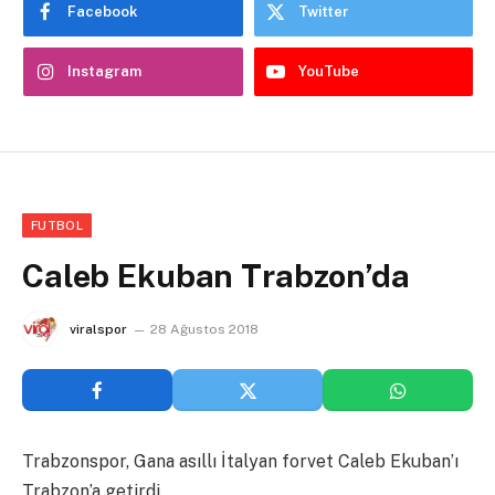
Facebook
Twitter
Instagram
YouTube
FUTBOL
Caleb Ekuban Trabzon’da
viralspor
28 Ağustos 2018
Trabzonspor, Gana asıllı İtalyan forvet Caleb Ekuban’ı
Trabzon’a getirdi.