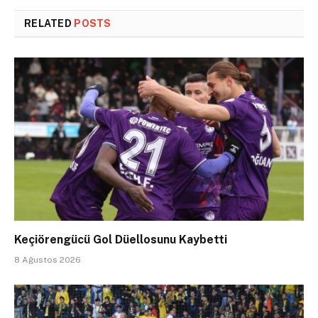
RELATED
POSTS
Keçiörengücü Gol Düellosunu Kaybetti
8 Ağustos 2026