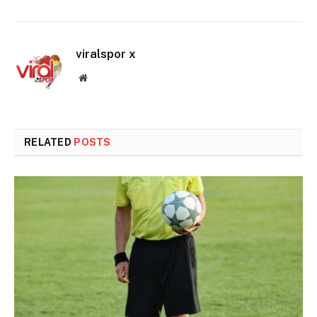
viralspor x
Website
RELATED
POSTS