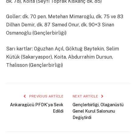
dk. 78), Koita (Seyfi Toprak Kıskanç dk. 85)
Goller: dk. 70 pen. Metehan Mimaroğlu, dk. 75 ve 83
Dilhan Demir, dk. 87 Samed Onur, dk. 90+3 Sinan
Osmanoğlu (Gençlerbirliği)
Sarı kartlar: Oğuzhan Açıl, Göktuğ Baytekin, Selim
Kütük (Sakaryaspor), Koita, Abdurrahim Dursun,
Thalisson (Gençlerbirliği)
PREVIOUS ARTICLE
NEXT ARTICLE
Ankaragücü PFDK’ya Sevk
Gençlerbirliği, Olağanüstü
Edildi
Genel Kurul Salonunu
Değiştirdi