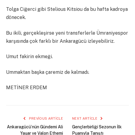
Tolga Ciğerci gibi Stelious Kitsiou da bu hafta kadroya
dönecek.
Bu ikili, gerçekleşirse yeni transferlerle Ümraniyespor
karşısında çok farklı bir Ankaragücü izleyebiliriz.
Umut fakirin ekmeği.
Ummaktan başka çaremiz de kalmadı.
METİNER ERDEM
PREVIOUS ARTICLE
NEXT ARTICLE
Ankaragücü’nün Gündemi Ali
Gençlerbirliği Sezonun İlk
Yaşar ve Valon Ethemi
Puanıyla Tanıştı