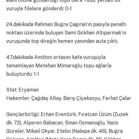
alanı önüne gönderdiği topu Berk Yıldız yerden bir
vuruşla filelere gönderdi: 0-1
24.dakikada Rahman Buğra Çağıran’ın pasıyla penaltı
noktası üzerinde buluşan Sami Gökhan Altıparmak’ın
vuruşunda top direğin hemen yanından auta çıktı.
47.dakikada Amilton ortasını kafa vuruşuyla
tamamlayan Metehan Mimaroğlu topu ağlarla
buluşturdu: 1-1
Stat: Eryaman
Hakemler: Çağdaş Altay, Barış Çiçeksoyu, Ferhat Çalar
Gençlerbirliği: Erhan Erentürk, Fıratcan Üzüm (Zuzek
dk. 72), Alperen Babacan, Sinan Osmanoğlu, Yasin
Güreler, Mikail Okyar, Etebo (Nalepa dk. 46), Buğra