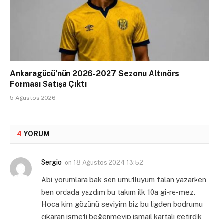
Ankaragücü’nün 2026-2027 Sezonu Altınörs
Forması Satışa Çıktı
5 Ağustos 2026
4
YORUM
Sergio
on
18 Ağustos 2024 13:52
Abi yorumlara bak sen umutluyum falan yazarken
ben ordada yazdım bu takım ilk 10a gi-re-mez.
Hoca kim gözünü seviyim biz bu ligden bodrumu
çıkaran ismeti beğenmeyip ismail kartalı getirdik