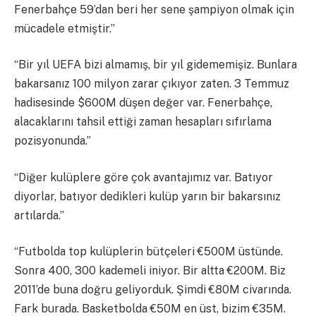
Fenerbahçe 59’dan beri her sene şampiyon olmak için
mücadele etmiştir.”
“Bir yıl UEFA bizi almamış, bir yıl gidememişiz. Bunlara
bakarsanız 100 milyon zarar çıkıyor zaten. 3 Temmuz
hadisesinde $600M düşen değer var. Fenerbahçe,
alacaklarını tahsil ettiği zaman hesapları sıfırlama
pozisyonunda.”
“Diğer kulüplere göre çok avantajımız var. Batıyor
diyorlar, batıyor dedikleri kulüp yarın bir bakarsınız
artılarda.”
“Futbolda top kulüplerin bütçeleri €500M üstünde.
Sonra 400, 300 kademeli iniyor. Bir altta €200M. Biz
2011’de buna doğru geliyorduk. Şimdi €80M civarında.
Fark burada. Basketbolda €50M en üst, bizim €35M.