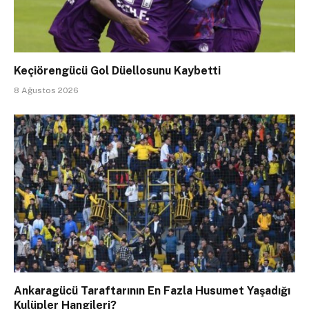
Keçiörengücü Gol Düellosunu Kaybetti
8 Ağustos 2026
Ankaragücü Taraftarının En Fazla Husumet Yaşadığı
Kulüpler Hangileri?