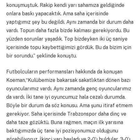
konuşmuştuk. Rakip kendi yarı sahamıza geldiğinde
onlara baskı yapacaktık. Ama saha içerisinde
yaptığımız şey bu değildi. Aynı zamanda bir durum daha
vardı. Topun daha fazla bizde kalması gerekiyordu. Bu
yüzden sorunlar yaşadık. Top bizdeyken iki üç saniye
içerisinde topu kaybettiğimizi gördük. Bu da bizim için
bir sorundu.” şeklinde konuştu.
Futbolcuların performansları hakkında da konuşan
Koeman,“Kulübemize bakarsak sakatlıktan dönen bazı
oyuncularımız vardı. Aynı zamanda genç oyuncularımız
da vardı. İki tane iyi oyuncumuz hala cezalı durumda.
Böyle bir durum da söz konusu. Ama şunu itiraf etmem
gerekiyor. Saha içerisinde Trabzonspor daha dinç ve
daha taze gözüktü. Buna rağmen, maçın ilk yarısına
baktığımızda üç tane iyi pozisyonumuz olduğunu
görebiliyoruz. İkinci yarı başladı ve 2-0’ı buldular. 3-0’ı