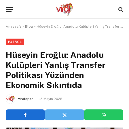
Anasayfa
»
Blog
»
Hüseyin Eroğlu: Anadolu Kulüpleri Yanlış Transfer Politikası Yüzünden Ekonomik Sıkıntıda
FUTBOL
Hüseyin Eroğlu: Anadolu
Kulüpleri Yanlış Transfer
Politikası Yüzünden
Ekonomik Sıkıntıda
viralspor
13 Mayıs 2025